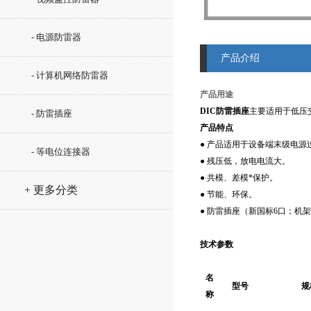
- 电源防雷器
产品介绍
- 计算机网络防雷器
产品用途
DIC防雷插座
主要适用于低压
- 防雷插座
产品特点
● 产品适用于设备端末级电源
- 等电位连接器
● 残压低，放电电流大。
● 共模、差模*保护。
+ 更多分类
● 节能、环保。
● 防雷插座（新国标6口；机
技术参数
名
型号
规
称