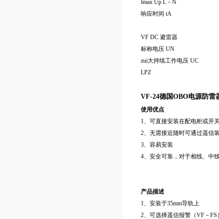
Imax Up L－N
响应时间 tA
VF DC 避雷器
标称电压 UN
zui大持续工作电压 UC
LPZ
VF-24
德国
OBO电源防雷
使用优点
1、可直接安装在配电柜或开
2、无需接近随时可通过遥信
3、容易安装
4、安全可靠，对于相线、中
产品描述
1、安装于35mm导轨上
2、可选择遥信报警（VF－FS