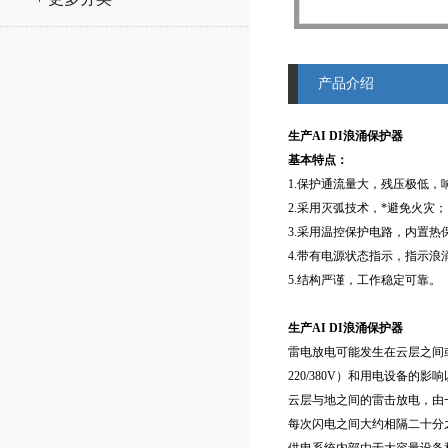
产品介绍
生产AI DI浪涌保护器
基本特点：
1.保护通流量大，残压极低，
2.采用灭弧技术，*避免火灾；
3.采用温控保护电路，内置热
4.带有电源状态指示，指示浪
5.结构严谨，工作稳定可靠。
生产AI DI浪涌保护器
雷电放电可能发生在云层之间
220/380V）和用电设备
云层与地之间的雷击放电，由
每次闪电之间大约相隔二十分之