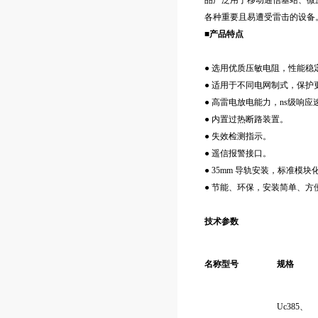
品广泛用于移动通信基站、微
各种重要且易遭受雷击的设备
■产品特点
● 选用优质压敏电阻，性能稳
● 适用于不同电网制式，保护
● 高雷电放电能力，ns级响应
● 内置过热断路装置。
● 失效检测指示。
● 遥信报警接口。
● 35mm 导轨安装，标准模块
● 节能、环保，安装简单、方
技术参数
名称
型号
规格
Uc385、