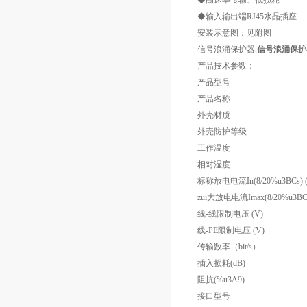
◆高速率传输、低损耗
◆输入输出端RJ45水晶插座
安装示意图：见附图
信号浪涌保护器,
信号浪涌保护
产品技术参数：
产品型号
产品名称
外壳材质
外壳防护等级
工作温度
相对湿度
标称放电电流In(8/20%u3BCs) (
zui大放电电流Imax(8/20%u3BCs
线-线限制电压 (V)
线-PE限制电压 (V)
传输数率（bit/s）
插入损耗(dB)
阻抗(%u3A9)
接口型号