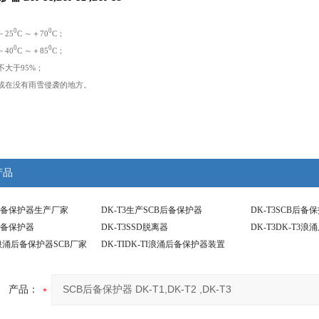
0
0
－25
C ～＋70
C；
0
0
－40
C ～＋85
C；
不大于95%；
，或在没有雨雪侵袭的地方。
产品
B后备保护器生产厂家
DK-T3生产SCB后备保护器
DK-T3SCB后备
B后备保护器
DK-T3SSD脱离器
DK-T3DK-T3
应浪涌后备保护器SCB厂家
DK-TIDK-TI浪涌后备保护器装置
产品：