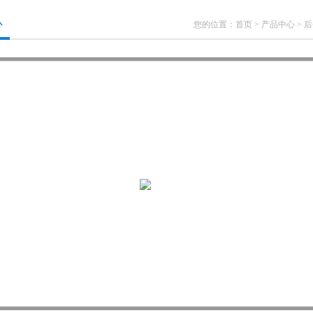
心
您的位置：
首页
>
产品中心
>
后