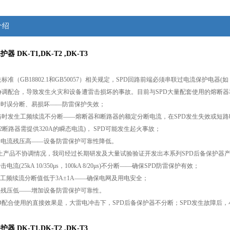
介绍
器 DK-T1,DK-T2 ,DK-T3
相关标准（GB18802.1和GB50057）相关规定，SPD回路前端必须串联过电流保护
D协调配合，导致发生火灾和设备遭雷击损坏的事故。目前与SPD大量配套使用的熔断
击时误分断、易损坏——防雷保护失效；
短路时发生工频续流不分断——熔断器和断路器的额定分断电流，在SPD发生失效或短
32断路器需提供320A的瞬态电流)， SPD可能发生起火事故；
击电流残压高——设备防雷保护可靠性降低。
对以上产品不协调情况，我司经过长期研发及大量试验验证开发出本系列SPD后备保护器
流(25kA 10/350μs，100kA 8/20μs)不分断——确保SPD防雷保护有效；
障工频续流分断值低于3A±1A——确保电网及用电安全；
击残压低——增加设备防雷保护可靠性。
PD配合使用的直接效果是，大雷电冲击下，SPD后备保护器不分断；SPD发生故障后
器 DK-T1,DK-T2 ,DK-T3