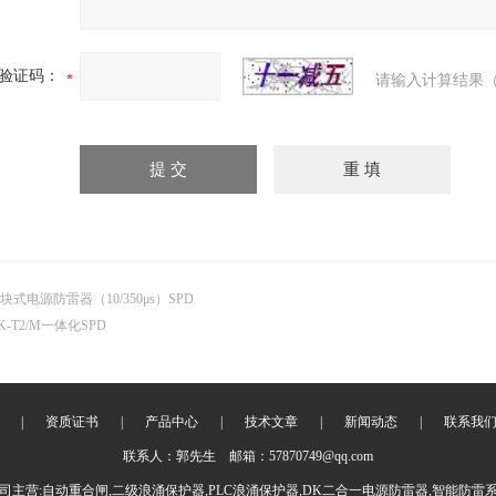
验证码：
请输入计算结果（
块式电源防雷器（10/350μs）SPD
K-T2/M一体化SPD
|
资质证书
|
产品中心
|
技术文章
|
新闻动态
|
联系我
联系人：郭先生 邮箱：57870749@qq.com
司主营:自动重合闸,二级浪涌保护器,PLC浪涌保护器,DK二合一电源防雷器,智能防雷