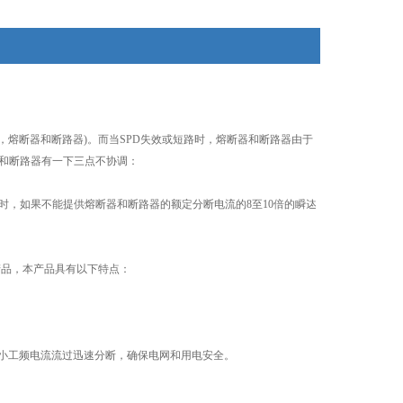
电器(如，熔断器和断路器)。而当SPD失效或短路时，熔断器和断路器由于
器和断路器有一下三点不协调：
路时，如果不能提供熔断器和断路器的额定分断电流的8至10倍的瞬迏
产品，本产品具有以下特点：
，小工频电流流过迅速分断，确保电网和用电安全。