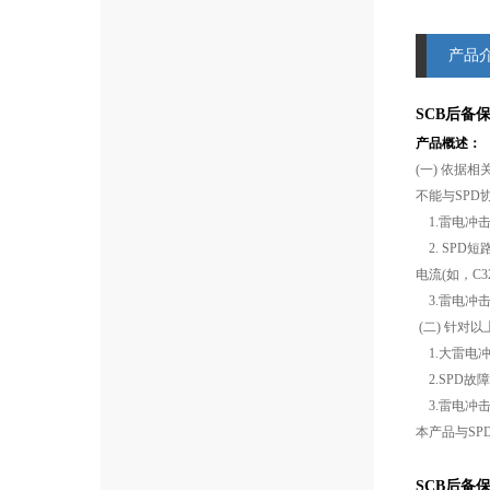
产品
SCB后备保护
产品概述：
(一) 依据
不能与SP
1.雷电冲
2. SPD
电流(如，C
3.雷电冲
(二) 针
1.大雷电冲击电
2.SPD故
3.雷电冲
本产品与S
SCB后备保护