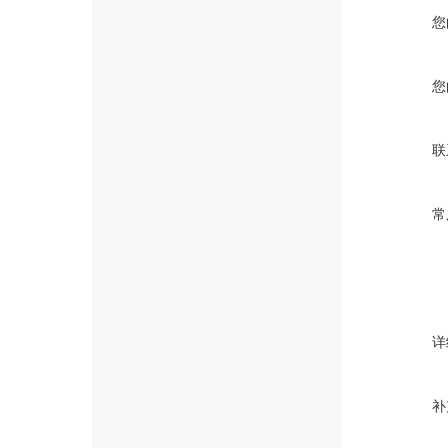
您
您
联
常
详
补