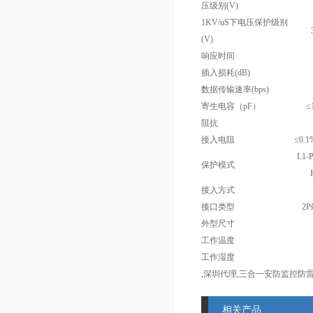
压级别(V)
1KV/uS
下电压保护级别
(V)
响应时间
插入损耗(dB)
数据传输速率(bps)
寄生电容（pF）
≤
阻抗
接入电阻
≤0.1
L1-
保护模式
接入方式
接口类型
2P
外型尺寸
工作温度
工作湿度
,深圳代理,三合一安防监控防
相关产品