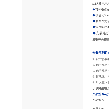
zui大放电电流
◆
可带电插
◆
模块化35
◆
底座作为
◆
提供多种
◆
安装维
SPD开关模
安装示意图
安装注意事
①
信号线路
②
信号线路
③
接地线、
④
引入室内
,开关模拟量
产品型号与
产品型号
产品名称