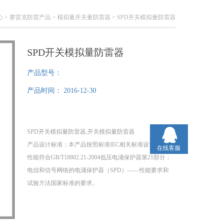
心
>
赛雷克防雷产品
>
模拟量开关量防雷器
> SPD开关模拟量防雷器
SPD开关模拟量防雷器
产品型号：
产品时间：
2016-12-30
SPD开关模拟量防雷器,开关模拟量防雷器
产品设计标准：本产品按照标准IEC相关标准设计，产品
在线客服
性能符合GB/T18802.21-2004低压电涌保护器第21部分：
电信和信号网络的电涌保护器（SPD）——性能要求和
试验方法国家标准的要求。
2、产品结构：本产品串联安装在信号线路上。