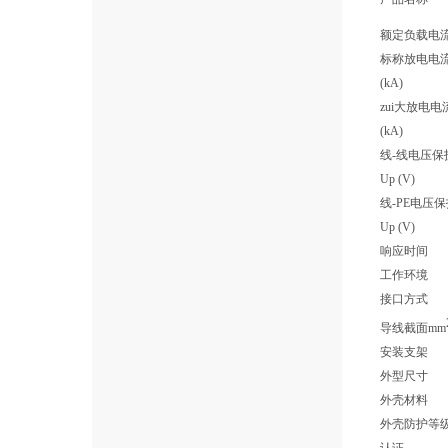
额定负载电流
标称放电电流(8
(kA)
zui大放电电流(
(kA)
线-线电压保
Up (V)
线-PE电压
Up (V)
响应时间
工作环境
接口方式
导线截面mm
安装支架
外型尺寸
外壳材料
外壳防护等