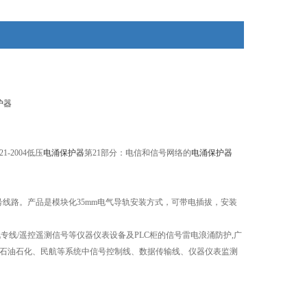
护器
-2004低压
电涌保护器
第21部分：电信和信号网络的
电涌保护器
号线路。产品是
模块化35mm电气导轨安装方式，可带电插拔，安装
专线/遥控遥测信号等仪器仪表设备及PLC柜的信号雷电浪涌防护,广
、石油石化、民航等系统中信号控制线、数据传输线、仪器仪表监测