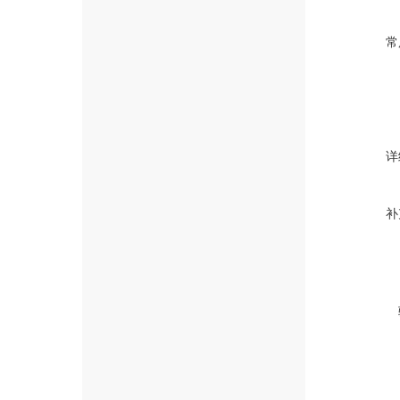
常
详
补