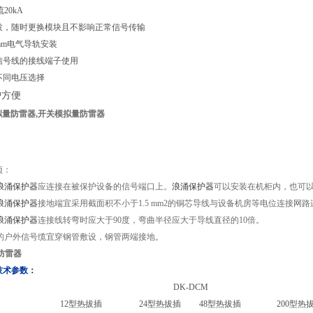
20kA
拔，随时更换模块且不影响正常信号传输
mm电气导轨安装
信号线的接线端子使用
不同电压选择
护方便
拟量防雷器
,开关模拟量防雷器
：
项：
浪涌保护器
应连接在被保护设备的信号端口上。
浪涌保护器
可以安装在机柜内，也可
浪涌保护器
接地端宜采用截面积不小于1.5 mm2的铜芯导线与设备机房等电位连接网
浪涌保护器
连接线转弯时应大于90度，弯曲半径应大于导线直径的10倍。
的户外信号缆宜穿钢管敷设，钢管两端接地。
防雷器
技术参数：
DK-DCM
12型热拔插
24型热拔插
48型热拔插
200型热