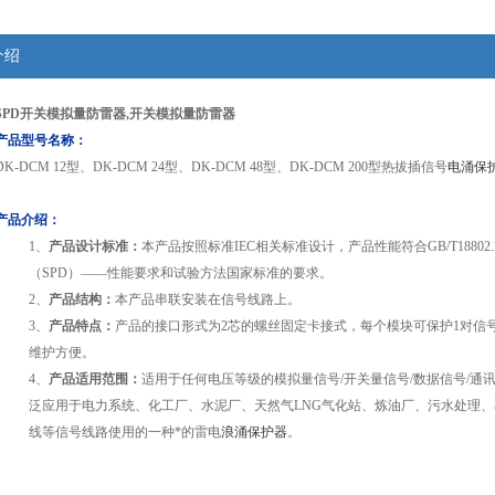
介绍
SPD开关模拟量防雷器
,开关模拟量防雷器
产品型号名称：
DK-DCM 12型、DK-DCM 24型、DK-DCM 48型、DK-DCM 200型热拔插信号
电涌保
产品介绍：
1、
产品设计标准：
本产品按照标准IEC相关标准设计，产品性能符合GB/T18802.21
（SPD）——性能要求和试验方法国家标准的要求。
2、
产品结构：
本产品串联安装在信号线路上。
3、
产品特点：
产品的接口形式为2芯的螺丝固定卡接式，每个模块可保护1对信
维护方便。
4、
产品适用范围：
适用于任何电压等级的模拟量信号/开关量信号/数据信号/通讯
泛应用于电力系统、化工厂、水泥厂、天然气LNG气化站、炼油厂、污水处理
线等信号线路使用的一种*的雷电
浪涌保护器
。