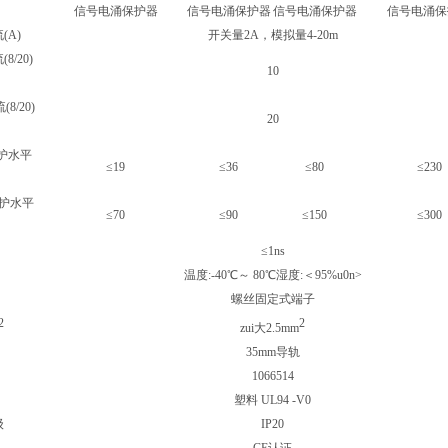
信号
电涌保护器
信号
电涌保护器
信号
电涌保护器
信号
电涌保
(A)
开关量2A，模拟量4-20m
/20)
10
8/20)
20
护水平
≤19
≤36
≤80
≤230
保护水平
≤70
≤90
≤150
≤300
≤1ns
温度:-40℃～ 80℃湿度:＜95%u0n>
螺丝固定式端子
2
2
zui大2.5mm
35mm导轨
1066514
塑料 UL94 -V0
级
IP20