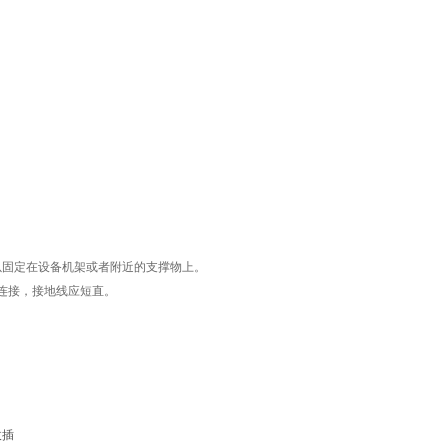
以固定在设备机架或者附近的支撑物上。
路连接，接地线应短直。
拔插