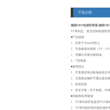
产品介绍
德国OBO电源防雷器,德国O
VF系列交、直流控制电源防
■产品描述
1、安装于35mm导轨上
2、可选择遥信报警（VF－FS
3、无螺钉压接式接线端
4、Y型电路
■使用优点
1、可直接安装在配电柜或开
2、无需接近随时可通过遥信
3、容易安装
4、安全可靠，对于相线、中
■功能和应用领域
1、VF系列保护器是用于计
2、VF系列保护器内置的保