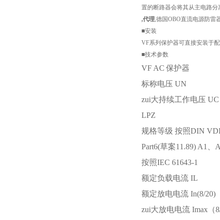
置的断路器会将其从主电路分
,代理
,德国OBO直流电源防雷
■安装
VF系列保护器可直接安装于
■技术参数
VF AC
保护器
标称电压
UN
zui大持续工作电压
UC
LPZ
规格等级 按照DIN VDE 
Part6(草案11.89) A1、
按照IEC 61643-1
额定负载电流
IL
额定放电电流
In(8/20)
zui大放电电流
Imax
（8