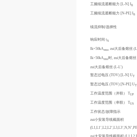
工频续流遮断能力 [L-N] I
fi
工频续流遮断能力 [N-PE] I
fi
续流抑制/选择性
响应时间 t
A
Ik=50kA
, zui大后备熔丝 (L
rms
Ik>50kA
时, zui大后备熔丝 
rms
zui大后备熔丝 (L-L’)
暂态过电压 (TOV) [L-N] U
T
暂态过电压 (TOV) [N-PE] U
T
工作温度范围（并联） T
UP
工作温度范围（串联） T
US
工作状态/故障指示
zui小安装导线截面积
(L1,L1’,L2,L2’,L3,L3’,N,N’,
zui大安装导线截面积 (L1,L2,L