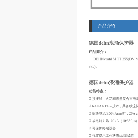
产品介绍
德国dehn浪涌保护器
产品简介：
DEHNventil M TT 25
375)
。
德国dehn浪涌保护器
功能特点：
Ø 预接线，火花间隙型复合雷电
Ø RADAX Flow
技术，具备续流
Ø 短路电流至
50kArms
时，
20A g
Ø 放电能力达
100kA
（
10/350μs
Ø 可保护终端设备
Ø 视窗指示工作状态
/
故障状态