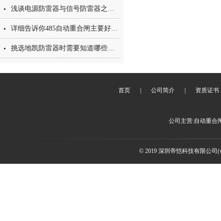
浅谈电源防雷器与信号防雷器之间的区别
详细告诉你485自动重合闸主要好在哪里？
挑选地凯防雷器时需要知道哪些参数？
首页
|
公司简介
|
资质证书
公司主营:自动重合
© 2019 深圳帝恺科技有限公司(www