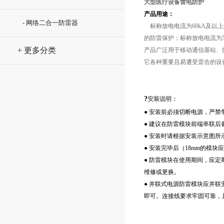
大型医疗设备雷电防护
产品用途：
- 网络二合一防雷器
标称放电电流为60kA及以上
的防雷保护；标称放电电流为5
+ 更多分类
产品广泛用于移动通信基站、
它各种重要且易遭受雷击的设
?
安装说明：
● 安装前必须切断电源，严禁
● 建议在防雷模块前端串联后备
● 安装时请根据安装示意图所
●
安装完毕后（18mm的模块
●
防雷模块在使用期间，应定
维修或更换。
● 并联式电源防雷模块应并
即可。连接线要求牢固可靠，