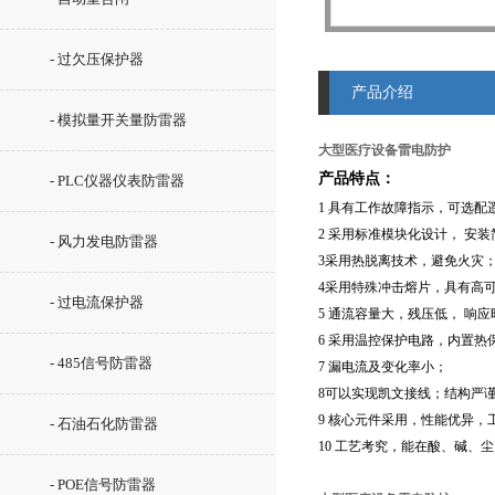
- 过欠压保护器
产品介绍
- 模拟量开关量防雷器
大型医疗设备雷电防护
产品特点：
- PLC仪器仪表防雷器
1 具有工作故障指示，可选配
2 采用标准模块化设计， 安
- 风力发电防雷器
3采用热脱离技术，避免火灾
4采用特殊冲击熔片，具有高
- 过电流保护器
5 通流容量大，残压低， 响
6 采用温控保护电路，内置
- 485信号防雷器
7 漏电流及变化率小；
8可以实现凯文接线；结构严
9 核心元件采用，性能优异，
- 石油石化防雷器
10 工艺考究，能在酸、碱、
- POE信号防雷器