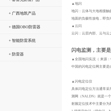
▲地闪
地闪：云体与大地相接触的
+ 广西地凯产品
地面的负极性放电，即负
▲云闪
+ 德国OBO防雷器
云闪：云层内部、云与云
+ 智能防雷系统
闪电监测，主要是
+ 防雷器
▲全国地闪实况（ 来源
中国的闪电定位网主要是
▲闪电定位仪
具体闪电定位方法通常采
测网（NALDN）就是一
射频定位技术中主要分为