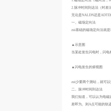
1.磁场定向法（磁向法，M
2.脉冲时间到达法（时差
无论是NALDN还是AD
一、磁场定向法
zui基础的磁场定向法就
▲示意图
当某处发生闪电时，闪电
▲闪电发生的俯视图
zui少要两个测站，就
二、脉冲时间到达法
我们知道，可以认为电磁波
差即为。则A点可能的轨