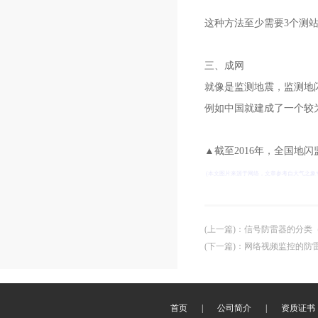
这种方法至少需要3个测
三、成网
就像是监测地震，监测地闪
例如中国就建成了一个较
▲截至2016年，全国地
(本文图片来源于网络，文章参考自大气之象
(上一篇)
：
信号防雷器的分类
(下一篇)
：
网络视频监控的防
首页
|
公司简介
|
资质证书