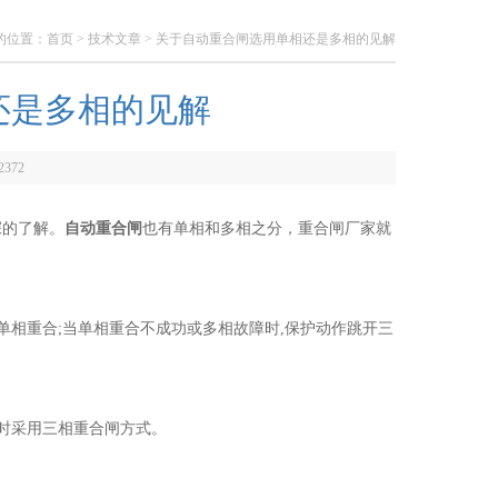
的位置：
首页
>
技术文章
> 关于自动重合闸选用单相还是多相的见解
还是多相的见解
2372
深的了解。
自动重合闸
也有单相和多相之分，重合闸厂家就
相重合;当单相重合不成功或多相故障时,保护动作跳开三
时采用三相重合闸方式。